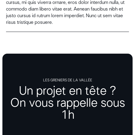
cursus, mi quis viverra ornare, eros dolor interdum nulla, ut
commodo diam libero vitae erat. Aenean faucibus nibh et
justo cursus id rutrum lorem imperdiet. Nunc ut sem vitae
risus tristique posuere.
LES GRENIERS DE LA VALLÉE
Un projet en tête ?
On vous rappelle sous
1h