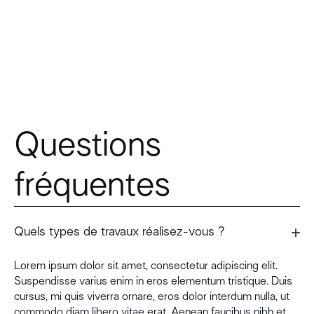
—
Mme Dupuis
,
Antony (92)
—
Mm
Questions
fréquentes
Quels types de travaux réalisez-vous ?
Lorem ipsum dolor sit amet, consectetur adipiscing elit.
Suspendisse varius enim in eros elementum tristique. Duis
cursus, mi quis viverra ornare, eros dolor interdum nulla, ut
commodo diam libero vitae erat. Aenean faucibus nibh et